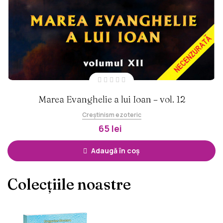
Marea Evanghelie a lui Ioan – vol. 12
Creștinism ezoteric
65 lei
Adaugă în coș
Colecțiile noastre