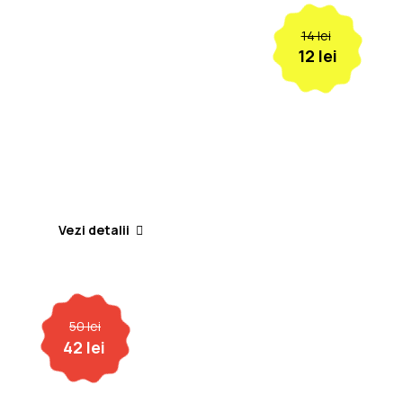
14 lei
12 lei
101 ANECDOTE
CHINEZEȘTI
Vezi detalii
50 lei
42 lei