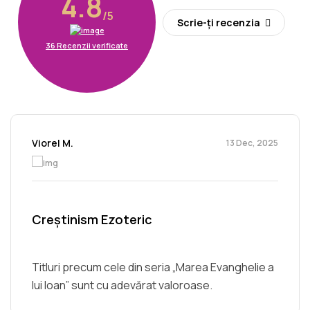
4.8
/5
Scrie-ți recenzia
36 Recenzii verificate
Viorel M.
13 Dec, 2025
Creștinism Ezoteric
Titluri precum cele din seria „Marea Evanghelie a
lui Ioan” sunt cu adevărat valoroase.