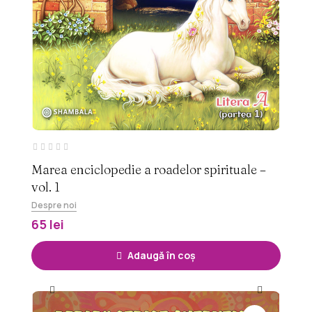
Marea enciclopedie a roadelor spirituale –
S
vol. 1
as
Despre noi
De
65 lei
6
Adaugă în coș