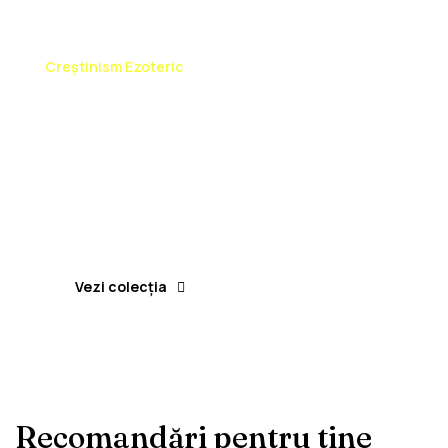
Creștinism Ezoteric
MAREA
EVANGHELIE
A LUI IOAN
Cele 12 volume necenzurate
Vezi colecția
Recomandări pentru tine