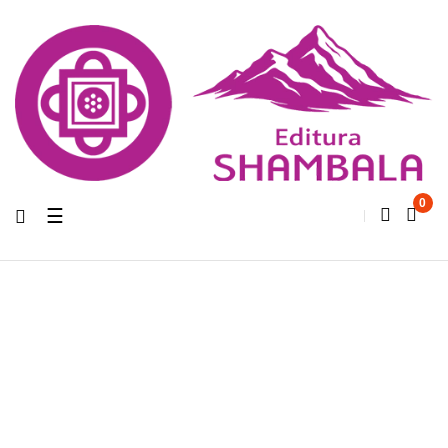
0
Toggle
☰
navigation