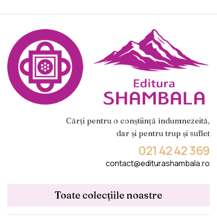
Cărți pentru o conștiință îndumnezeită,
dar și pentru trup și suflet
021 42 42 369
contact@editurashambala.ro
Toate colecțiile noastre