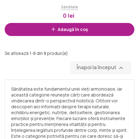
privire la virtuţile...
Sănătate
0 lei
Adaugă în coș
Se afisează 1-8 din 8 produs(e)
Înapoi la început

Sănătatea este fundamentul unei vieți armonioase, iar
această categorie reunește cărți care abordează
vindecarea dintr-o perspectivă holistică. Cititorii vor
descoperi aici informații despre terapii naturale,
echilibru energetic, nutriție, detoxifiere, gestionarea
emoțiilor și prevenție. Fiecare lucrare oferă instrumente
practice pentru menținerea vitalității și pentru
înțelegerea legăturii profunde dintre corp, minte și spirit.
Este o categorie potrivită pentru cei care doresc să-și