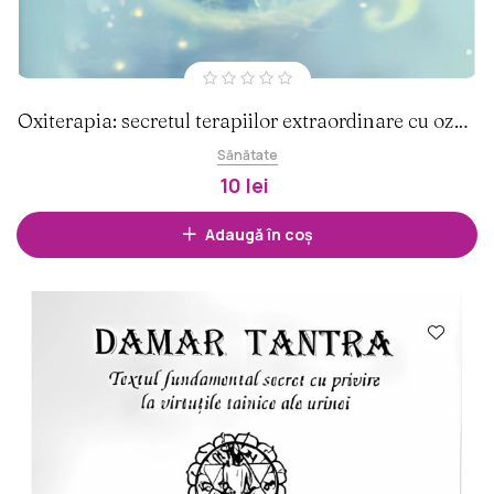
Oxiterapia: secretul terapiilor extraordinare cu ozon
și oxigen
Sănătate
10 lei
Adaugă în coș