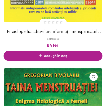
Enciclopedia aditivilor: informații indispensabile
românilor...
Sănătate
84 lei
Adaugă în coș